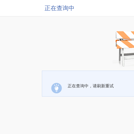
正在查询中
正在查询中，请刷新重试